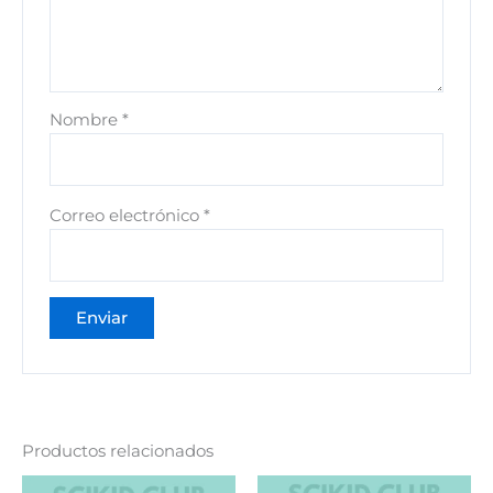
Nombre
*
Correo electrónico
*
Productos relacionados
El
El