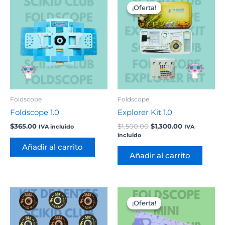
precio
precio
¡Oferta!
¡Oferta!
original
actual
era:
es:
$1,500.00.
$1,300.00.
Foldscope
Foldscope
Foldscope 1.0
Explorer Kit 1.0
$
365.00
$
1,500.00
$
1,300.00
IVA incluido
IVA
incluido
Añadir al carrito
Añadir al carrito
El
El
precio
precio
¡Oferta!
¡Oferta!
original
actual
era:
es:
$600.00.
$420.00.