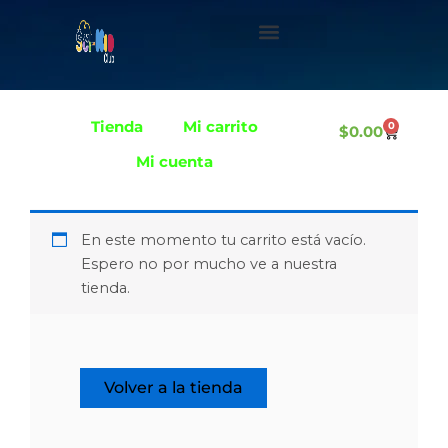
Ir
al
contenido
Tienda
Mi carrito
0
C
$
0.00
a
r
Mi cuenta
t
En este momento tu carrito está vacío.
Espero no por mucho ve a nuestra
tienda.
Volver a la tienda